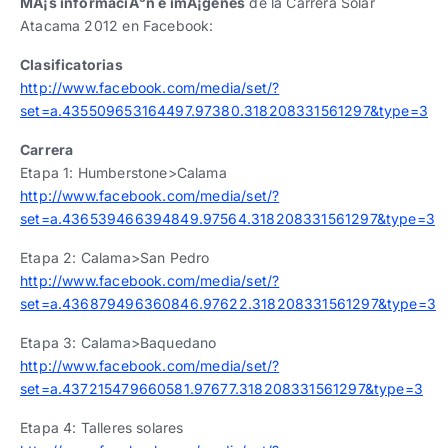
MÃ¡s informaciÃ³n e imÃ¡genes
de la Carrera Solar
Atacama 2012 en Facebook:
Clasificatorias
http://www.facebook.com/media/set/?
set=a.435509653164497.97380.318208331561297&type=3
Carrera
Etapa 1: Humberstone>Calama
http://www.facebook.com/media/set/?
set=a.436539466394849.97564.318208331561297&type=3
Etapa 2: Calama>San Pedro
http://www.facebook.com/media/set/?
set=a.436879496360846.97622.318208331561297&type=3
Etapa 3: Calama>Baquedano
http://www.facebook.com/media/set/?
set=a.437215479660581.97677.318208331561297&type=3
Etapa 4: Talleres solares