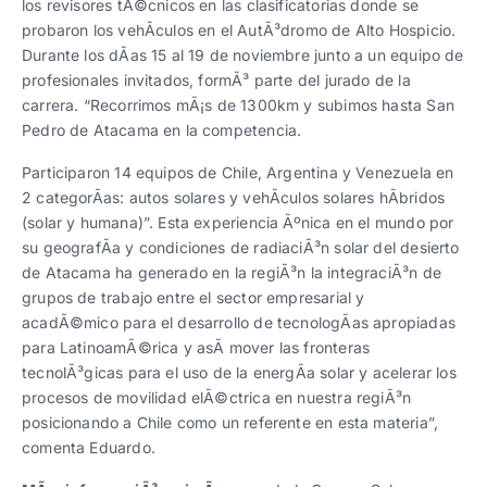
los revisores tÃ©cnicos en las clasificatorias donde se
probaron los vehÃ­culos en el AutÃ³dromo de Alto Hospicio.
Durante los dÃ­as 15 al 19 de noviembre junto a un equipo de
profesionales invitados, formÃ³ parte del jurado de la
carrera. “Recorrimos mÃ¡s de 1300km y subimos hasta San
Pedro de Atacama en la competencia.
Participaron 14 equipos de Chile, Argentina y Venezuela en
2 categorÃ­as: autos solares y vehÃ­culos solares hÃ­bridos
(solar y humana)”. Esta experiencia Ãºnica en el mundo por
su geografÃ­a y condiciones de radiaciÃ³n solar del desierto
de Atacama ha generado en la regiÃ³n la integraciÃ³n de
grupos de trabajo entre el sector empresarial y
acadÃ©mico para el desarrollo de tecnologÃ­as apropiadas
para LatinoamÃ©rica y asÃ­ mover las fronteras
tecnolÃ³gicas para el uso de la energÃ­a solar y acelerar los
procesos de movilidad elÃ©ctrica en nuestra regiÃ³n
posicionando a Chile como un referente en esta materia”,
comenta Eduardo.