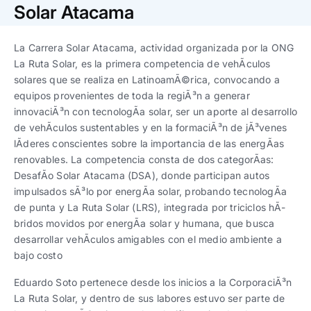
Trabaja con nosotros
Ver todas
Ver todas
Solar Atacama
progresivos de gestión
La Carrera Solar Atacama, actividad organizada por la ONG
Ver todo
Ver todos
Español
Español
English
English
La Ruta Solar, es la primera competencia de vehÃ­culos
|
|
solares que se realiza en LatinoamÃ©rica, convocando a
equipos provenientes de toda la regiÃ³n a generar
Español
Español
English
English
|
|
innovaciÃ³n con tecnologÃ­a solar, ser un aporte al desarrollo
de vehÃ­culos sustentables y en la formaciÃ³n de jÃ³venes
lÃ­deres conscientes sobre la importancia de las energÃ­as
Español
Español
English
English
|
|
renovables. La competencia consta de dos categorÃ­as:
DesafÃ­o Solar Atacama (DSA), donde participan autos
impulsados sÃ³lo por energÃ­a solar, probando tecnologÃ­a
de punta y La Ruta Solar (LRS), integrada por triciclos hÃ­
bridos movidos por energÃ­a solar y humana, que busca
desarrollar vehÃ­culos amigables con el medio ambiente a
bajo costo
Eduardo Soto pertenece desde los inicios a la CorporaciÃ³n
La Ruta Solar, y dentro de sus labores estuvo ser parte de