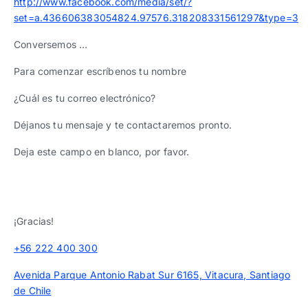
http://www.facebook.com/media/set/?
set=a.436606383054824.97576.318208331561297&type=3
Conversemos …
Para comenzar escríbenos tu nombre
¿Cuál es tu correo electrónico?
Déjanos tu mensaje y te contactaremos pronto.
Deja este campo en blanco, por favor.
¡Gracias!
+56 222 400 300
Avenida Parque Antonio Rabat Sur 6165, Vitacura, Santiago
de Chile