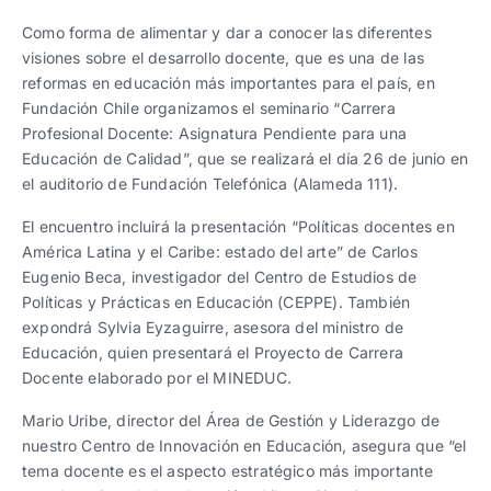
Trabaja con nosotros
Ver todas
Ver todas
progresivos de gestión
Como forma de alimentar y dar a conocer las diferentes
visiones sobre el desarrollo docente, que es una de las
Ver todo
Ver todos
reformas en educación más importantes para el país, en
Español
Español
English
English
|
|
Fundación Chile organizamos el seminario “Carrera
Profesional Docente: Asignatura Pendiente para una
Educación de Calidad”, que se realizará el día 26 de junio en
Español
Español
English
English
|
|
el auditorio de Fundación Telefónica (Alameda 111).
El encuentro incluirá la presentación “Políticas docentes en
Español
Español
English
English
|
|
América Latina y el Caribe: estado del arte” de Carlos
Eugenio Beca, investigador del Centro de Estudios de
Políticas y Prácticas en Educación (CEPPE). También
expondrá Sylvia Eyzaguirre, asesora del ministro de
Educación, quien presentará el Proyecto de Carrera
Docente elaborado por el MINEDUC.
Mario Uribe, director del Área de Gestión y Liderazgo de
nuestro Centro de Innovación en Educación, asegura que “el
tema docente es el aspecto estratégico más importante