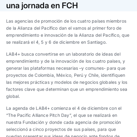
Trabaja con nosotros
Ver todas
Ver todas
una jornada en FCH
progresivos de gestión
Las agencias de promoción de los cuatro países miembros
Ver todo
Ver todos
Español
Español
English
English
de la Alianza del Pacífico dan el vamos al primer foro de
|
|
emprendimiento e innovación de la Alianza del Pacífico, que
se realizará el 4, 5 y 6 de diciembre en Santiago.
Español
Español
English
English
|
|
LAB4+ busca convertirse en un laboratorio de ideas del
emprendimiento y de la innovación de los cuatro países, y
Español
Español
English
English
|
|
generar las plataformas necesarias –y comunes- para que
proyectos de Colombia, México, Perú y Chile, identifiquen
las mejores prácticas y modelos de negocios globales y los
factores clave que determinan que un emprendimiento sea
global.
La agenda de LAB4+ comienza el 4 de diciembre con el
“The Pacific Alliance Pitch Day”, el que se realizará en
nuestra Fundación y donde cada agencia de promoción
seleccionó a cinco proyectos de sus países, para que
puedan presentar sus ideas de negocio ante fondos de