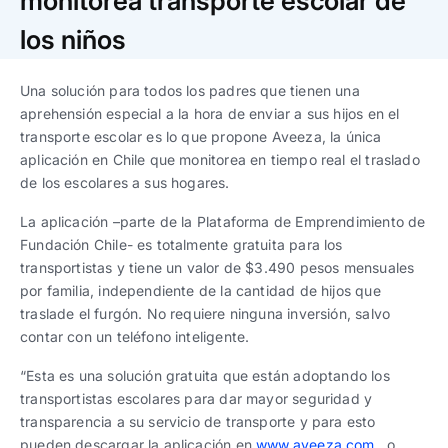
monitorea transporte escolar de
Trabaja con nosotros
Ver todas
Ver todas
progresivos de gestión
los niños
Ver todo
Ver todos
Español
Español
English
English
Una solución para todos los padres que tienen una
|
|
aprehensión especial a la hora de enviar a sus hijos en el
transporte escolar es lo que propone Aveeza, la única
Español
Español
English
English
|
|
aplicación en Chile que monitorea en tiempo real el traslado
de los escolares a sus hogares.
Español
Español
English
English
|
|
La aplicación –parte de la Plataforma de Emprendimiento de
Fundación Chile- es totalmente gratuita para los
transportistas y tiene un valor de $3.490 pesos mensuales
por familia, independiente de la cantidad de hijos que
traslade el furgón. No requiere ninguna inversión, salvo
contar con un teléfono inteligente.
“Esta es una solución gratuita que están adoptando los
transportistas escolares para dar mayor seguridad y
transparencia a su servicio de transporte y para esto
pueden descargar la aplicación en
www.aveeza.com
o