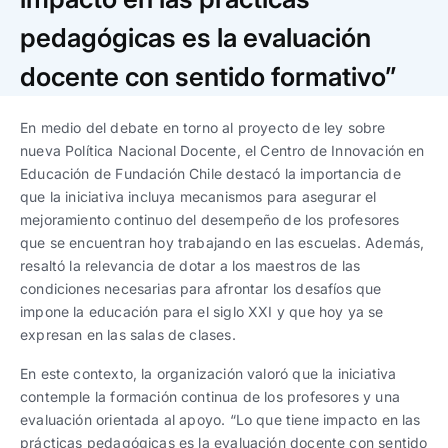
Trabaja con nosotros
Ver todas
Ver todas
progresivos de gestión
pedagógicas es la evaluación
docente con sentido formativo”
Ver todo
Ver todos
Español
Español
English
English
|
|
En medio del debate en torno al proyecto de ley sobre
nueva Política Nacional Docente, el Centro de Innovación en
Español
Español
English
English
|
|
Educación de Fundación Chile destacó la importancia de
que la iniciativa incluya mecanismos para asegurar el
Español
Español
English
English
|
|
mejoramiento continuo del desempeño de los profesores
que se encuentran hoy trabajando en las escuelas. Además,
resaltó la relevancia de dotar a los maestros de las
condiciones necesarias para afrontar los desafíos que
impone la educación para el siglo XXI y que hoy ya se
expresan en las salas de clases.
En este contexto, la organización valoró que la iniciativa
contemple la formación continua de los profesores y una
evaluación orientada al apoyo. “Lo que tiene impacto en las
prácticas pedagógicas es la evaluación docente con sentido