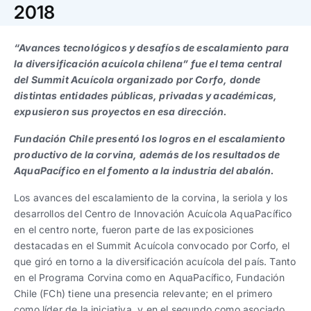
Trabaja con nosotros
Ver todas
Ver todas
2018
progresivos de gestión
“Avances tecnológicos y desafíos de escalamiento para
Ver todo
Ver todos
Español
Español
English
English
la diversificación acuícola chilena” fue el tema central
|
|
del Summit Acuícola organizado por Corfo, donde
distintas entidades públicas, privadas y académicas,
Español
Español
English
English
|
|
expusieron sus proyectos en esa dirección.
Fundación Chile presentó los logros en el escalamiento
Español
Español
English
English
|
|
productivo de la corvina, además de los resultados de
AquaPacífico en el fomento a la industria del abalón.
Los avances del escalamiento de la corvina, la seriola y los
desarrollos del Centro de Innovación Acuícola AquaPacífico
en el centro norte, fueron parte de las exposiciones
destacadas en el Summit Acuícola convocado por Corfo, el
que giró en torno a la diversificación acuícola del país. Tanto
en el Programa Corvina como en AquaPacífico, Fundación
Chile (FCh) tiene una presencia relevante; en el primero
como líder de la iniciativa, y en el segundo como asociado