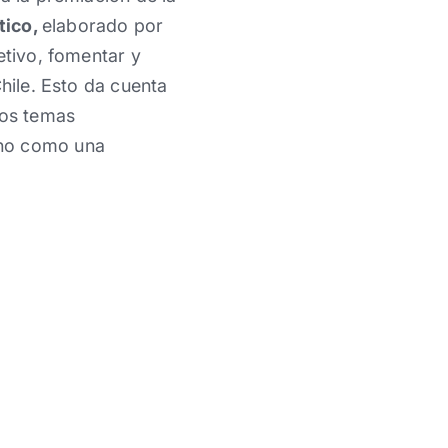
tico,
elaborado por
etivo, fomentar y
hile. Esto da cuenta
los temas
ino como una