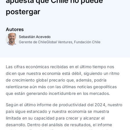
apuesta que Chile no puede
Trabaja con nosotros
Ver todas
Ver todas
progresivos de gestión
postergar
Ver todo
Ver todos
Español
Español
English
English
|
|
Autores
Sebastián Acevedo
Gerente de ChileGlobal Ventures, Fundación Chile
Español
Español
English
English
|
|
Español
Español
English
English
|
|
Las cifras económicas recibidas en el último tiempo nos
dicen que nuestra economía está débil, siguiendo un ritmo
de crecimiento global precario que, además, podría
ralentizarse aún más con las últimas noticias geopolíticas
que están generando incertidumbre en los mercados.
Según el último informe de productividad del 2024, nuestro
país sigue estancado y nuestra economía se muestra
limitada en su capacidad para crecer y alcanzar el
desarrollo. Dentro del análisis de resultados, el informe