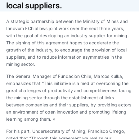
Trabaja con nosotros
Ver todas
Ver todas
local suppliers.
progresivos de gestión
A strategic partnership between the Ministry of Mines and
Ver todo
Ver todos
Español
Español
English
English
Innovum FCh allows joint work over the next three years,
|
|
with the goal of developing an industry supplier for mining.
The signing of this agreement hopes to accelerate the
Español
Español
English
English
|
|
growth of the industry, to encourage the provision of local
suppliers, and to reduce information asymmetries in the
mining sector.
Español
Español
English
English
|
|
The General Manager of Fundación Chile, Marcos Kulka,
emphasizes that “This initiative is aimed at overcoming the
great challenges of productivity and competitiveness facing
the mining sector through the establishment of links
between companies and their suppliers, by providing actors
an environment of open innovation and promoting lifelong
learning among them. «
For his part, Undersecretary of Mining, Francisco Orrego,
noted that “Through this agreement we realize our