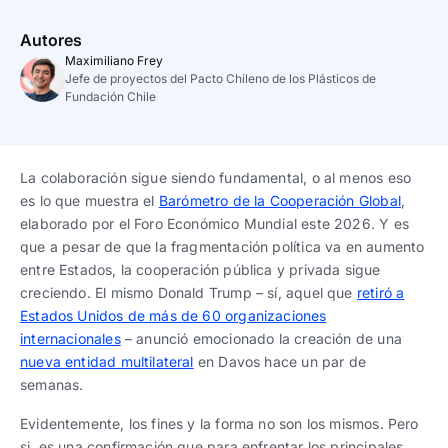
Trabaja con nosotros
Ver todas
Ver todas
progresivos de gestión
Autores
Maximiliano Frey
Ver todo
Ver todos
Jefe de proyectos del Pacto Chileno de los Plásticos de
Español
Español
English
English
|
|
Fundación Chile
Español
Español
English
English
|
|
La colaboración sigue siendo fundamental, o al menos eso
es lo que muestra el
Barómetro de la Cooperación Global
,
Español
Español
English
English
|
|
elaborado por el Foro Económico Mundial este 2026. Y es
que a pesar de que la fragmentación política va en aumento
entre Estados, la cooperación pública y privada sigue
creciendo. El mismo Donald Trump – sí, aquel que
retiró a
Estados Unidos de más de 60 organizaciones
internacionales
– anunció emocionado la creación de una
nueva entidad multilateral
en Davos hace un par de
semanas.
Evidentemente, los fines y la forma no son los mismos. Pero
si, es una confirmación que para enfrentar los principales