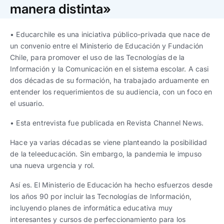
Trabaja con nosotros
Ver todas
Ver todas
manera distinta»
progresivos de gestión
• Educarchile es una iniciativa público-privada que nace de
Ver todo
Ver todos
Español
Español
English
English
un convenio entre el Ministerio de Educación y Fundación
|
|
Chile, para promover el uso de las Tecnologías de la
Información y la Comunicación en el sistema escolar. A casi
Español
Español
English
English
|
|
dos décadas de su formación, ha trabajado arduamente en
entender los requerimientos de su audiencia, con un foco en
el usuario.
Español
Español
English
English
|
|
• Esta entrevista fue publicada en Revista Channel News.
Hace ya varias décadas se viene planteando la posibilidad
de la teleeducación. Sin embargo, la pandemia le impuso
una nueva urgencia y rol.
Así es. El Ministerio de Educación ha hecho esfuerzos desde
los años 90 por incluir las Tecnologías de Información,
incluyendo planes de informática educativa muy
interesantes y cursos de perfeccionamiento para los