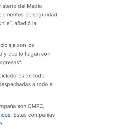
isterio del Medio
elementos de seguridad
hile”, añadió la
eciclaje son los
o y que lo hagan con
mpresas”.
cicladores de todo
 despachadas a todo el
campaña son CMPC,
ticos
. Estas compañías
e.