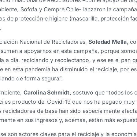
iación Nacional de Recicladores –con el apoyo de or
mbiente, Sofofa y Cempre Chile- lanzaron la campaña 
 de protección e higiene (mascarilla, protección faci
.
ociación Nacional de Recicladores,
Soledad Mella
, c
e sumen a apoyarnos en esta campaña, porque somos
día a día, reciclando y recolectando, y ese es el pan 
en esta pandemia ha disminuido el reciclaje, por es
clando de forma segura”.
Ambiente,
Carolina Schmidt
, sostuvo que “todos los 
ciles producto del Covid-19 que nos ha pegado muy 
 recicladores de base han sido especialmente afecta
mente en sus ingresos y, además, están más expuest
se son actores claves para el reciclaje y la economía 