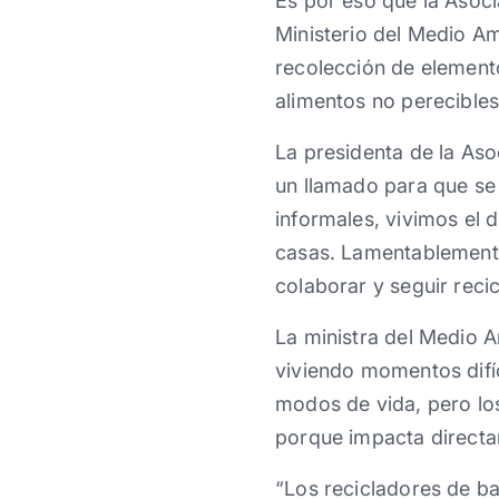
Es por eso que la Asoc
Ministerio del Medio A
recolección de elementos
alimentos no perecibles
La presidenta de la As
un llamado para que s
informales, vivimos el 
casas. Lamentablemente 
colaborar y seguir reci
La ministra del Medio 
viviendo momentos difí
modos de vida, pero los
porque impacta directa
“Los recicladores de ba