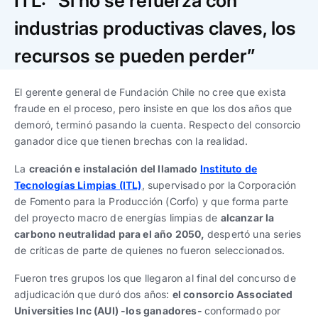
ITL: “Si no se refuerza con
Trabaja con nosotros
Ver todas
Ver todas
progresivos de gestión
industrias productivas claves, los
Ver todo
Ver todos
recursos se pueden perder”
Español
Español
English
English
|
|
El gerente general de Fundación Chile no cree que exista
fraude en el proceso, pero insiste en que los dos años que
Español
Español
English
English
|
|
demoró, terminó pasando la cuenta. Respecto del consorcio
ganador dice que tienen brechas con la realidad.
Español
Español
English
English
|
|
La
c
reación e instalación del llamado
Instituto de
Tecnologías Limpias (ITL)
, supervisado por la
Corporación
de Fomento para la Producción (Corfo) y que forma parte
del proyecto macro de energías limpias de
alcanzar la
carbono neutralidad para el año 2050
,
despertó una series
de críticas de parte de quienes no fueron seleccionados.
Fueron tres grupos los que llegaron al final del concurso de
adjudicación que duró dos años:
el consorcio Associated
Universities Inc (AUI) -los ganadores-
conformado por