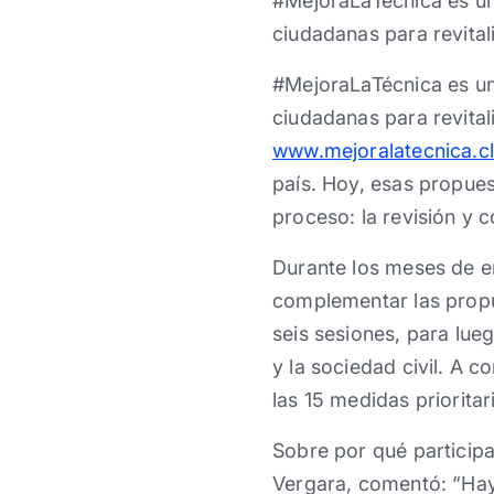
#MejoraLaTécnica es un
ciudadanas para revital
#MejoraLaTécnica es un
ciudadanas para revital
www.mejoralatecnica.cl
país. Hoy, esas propues
proceso: la revisión y 
Durante los meses de en
complementar las propu
seis sesiones, para lue
y la sociedad civil. A c
las 15 medidas priorita
Sobre por qué particip
Vergara, comentó: “Ha