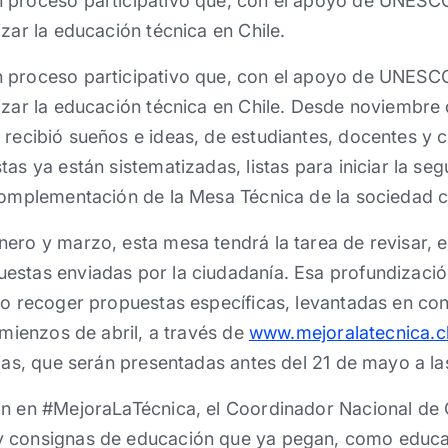
 proceso participativo que, con el apoyo de UNESC
izar la educación técnica en Chile.
 proceso participativo que, con el apoyo de UNESC
izar la educación técnica en Chile. Desde noviembre 
recibió sueños e ideas, de estudiantes, docentes y 
tas ya están sistematizadas, listas para iniciar la se
complementación de la Mesa Técnica de la sociedad ci
ero y marzo, esta mesa tendrá la tarea de revisar, 
estas enviadas por la ciudadanía. Esa profundización
go recoger propuestas específicas, levantadas en con
omienzos de abril, a través de
www.mejoralatecnica.c
rias, que serán presentadas antes del 21 de mayo a la
an en #MejoraLaTécnica, el Coordinador Nacional d
y consignas de educación que ya pegan, como educa