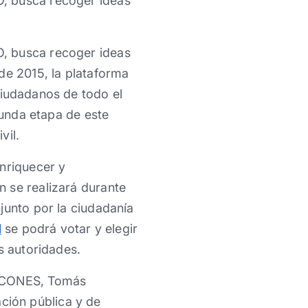
O, busca recoger ideas
O, busca recoger ideas
de 2015, la plataforma
ciudadanos de todo el
gunda etapa de este
vil.
enriquecer y
 se realizará durante
junto por la ciudadanía
l
se podrá votar y elegir
s autoridades.
e CONES, Tomás
ción pública y de