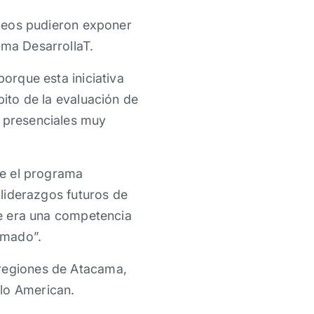
liceos pudieron exponer
ama DesarrollaT.
porque esta iniciativa
bito de la evaluación de
s presenciales muy
que el programa
 liderazgos futuros de
que era una competencia
smado”.
 regiones de Atacama,
glo American.