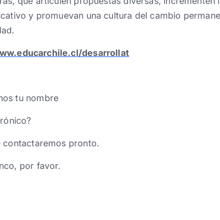
ras, que articulen propuestas diversas, incrementen 
ucativo y promuevan una cultura del cambio permane
dad.
ww.educarchile.cl/desarrollat
nos tu nombre
trónico?
e contactaremos pronto.
nco, por favor.