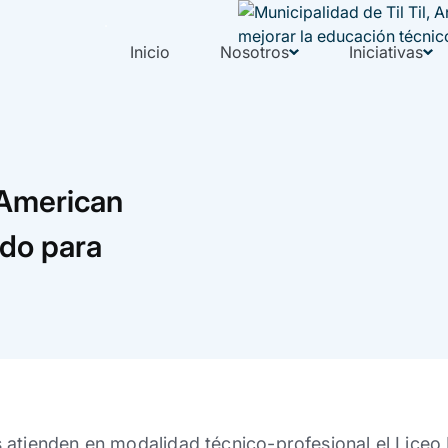
Inicio
Nosotros
Iniciativas
o American
rdo para
atienden en modalidad técnico-profesional el Liceo 