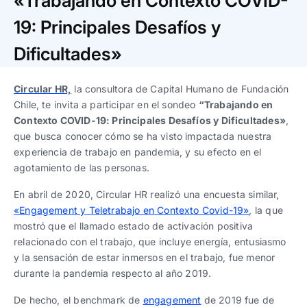
«Trabajando en Contexto COVID-
Trabaja con nosotros
Ver todas
Ver todas
progresivos de gestión
19: Principales Desafíos y
Ver todo
Ver todos
Dificultades»
Español
Español
English
English
|
|
Circular HR,
la consultora de Capital Humano de Fundación
Chile, te invita a participar en el sondeo
“Trabajando en
Español
Español
English
English
|
|
Contexto COVID-19: Principales Desafíos y Dificultades»
,
que busca conocer cómo se ha visto impactada nuestra
Español
Español
English
English
|
|
experiencia de trabajo en pandemia, y su efecto en el
agotamiento de las personas.
En abril de 2020, Circular HR realizó una encuesta similar,
«Engagement y Teletrabajo en Contexto Covid-19»
, la que
mostró que el llamado estado de activación positiva
relacionado con el trabajo, que incluye energía, entusiasmo
y la sensación de estar inmersos en el trabajo, fue menor
durante la pandemia respecto al año 2019.
De hecho, el benchmark de
engagement
de 2019 fue de