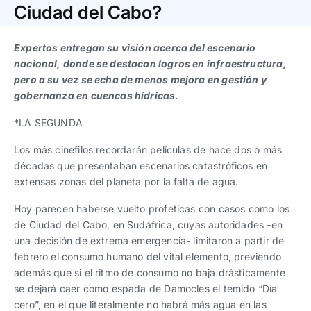
Trabaja con nosotros
Ver todas
Ver todas
Ciudad del Cabo?
progresivos de gestión
Expertos entregan su visión acerca del escenario
Ver todo
Ver todos
Español
Español
English
English
nacional, donde se destacan logros en infraestructura,
|
|
pero a su vez se echa de menos mejora en gestión y
gobernanza en cuencas hídricas.
Español
Español
English
English
|
|
*LA SEGUNDA
Los más cinéfilos recordarán películas de hace dos o más
Español
Español
English
English
|
|
décadas que presentaban escenarios catastróficos en
extensas zonas del planeta por la falta de agua.
Hoy parecen haberse vuelto proféticas con casos como los
de Ciudad del Cabo, en Sudáfrica, cuyas autoridades -en
una decisión de extrema emergencia- limitaron a partir de
febrero el consumo humano del vital elemento, previendo
además que si el ritmo de consumo no baja drásticamente
se dejará caer como espada de Damocles el temido “Día
cero”, en el que literalmente no habrá más agua en las