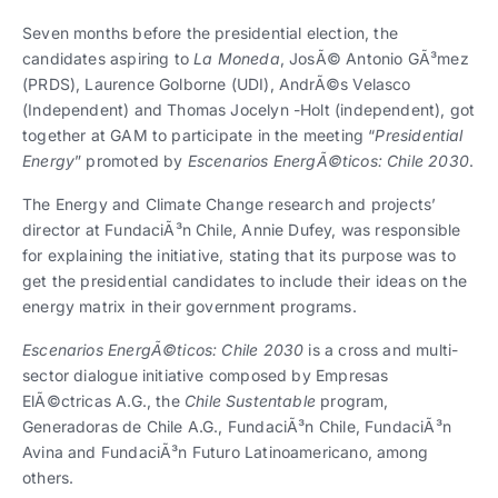
Trabaja con nosotros
Ver todas
Ver todas
progresivos de gestión
Seven months before the presidential election, the
candidates aspiring to
La Moneda
, JosÃ© Antonio GÃ³mez
Ver todo
Ver todos
(PRDS), Laurence Golborne (UDI), AndrÃ©s Velasco
Español
Español
English
English
|
|
(Independent) and Thomas Jocelyn -Holt (independent), got
together at GAM to participate in the meeting “
Presidential
Energy
” promoted by
Escenarios EnergÃ©ticos: Chile 2030
.
Español
Español
English
English
|
|
The Energy and Climate Change research and projects’
director at FundaciÃ³n Chile, Annie Dufey, was responsible
Español
Español
English
English
|
|
for explaining the initiative, stating that its purpose was to
get the presidential candidates to include their ideas on the
energy matrix in their government programs.
Escenarios EnergÃ©ticos: Chile 2030
is a cross and multi-
sector dialogue initiative composed by Empresas
ElÃ©ctricas A.G., the
Chile Sustentable
program,
Generadoras de Chile A.G., FundaciÃ³n Chile, FundaciÃ³n
Avina and FundaciÃ³n Futuro Latinoamericano, among
others.