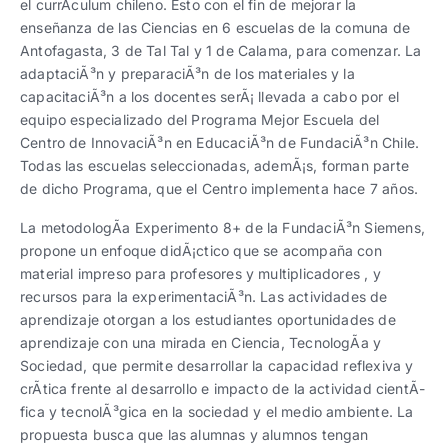
el currÃ­culum chileno. Esto con el fin de mejorar la
enseñanza de las Ciencias en 6 escuelas de la comuna de
Antofagasta, 3 de Tal Tal y 1 de Calama, para comenzar. La
adaptaciÃ³n y preparaciÃ³n de los materiales y la
capacitaciÃ³n a los docentes serÃ¡ llevada a cabo por el
equipo especializado del Programa Mejor Escuela del
Centro de InnovaciÃ³n en EducaciÃ³n de FundaciÃ³n Chile.
Todas las escuelas seleccionadas, ademÃ¡s, forman parte
de dicho Programa, que el Centro implementa hace 7 años.
La metodologÃ­a Experimento 8+ de la FundaciÃ³n Siemens,
propone un enfoque didÃ¡ctico que se acompaña con
material impreso para profesores y multiplicadores , y
recursos para la experimentaciÃ³n. Las actividades de
aprendizaje otorgan a los estudiantes oportunidades de
aprendizaje con una mirada en Ciencia, TecnologÃ­a y
Sociedad, que permite desarrollar la capacidad reflexiva y
crÃ­tica frente al desarrollo e impacto de la actividad cientÃ­
fica y tecnolÃ³gica en la sociedad y el medio ambiente. La
propuesta busca que las alumnas y alumnos tengan