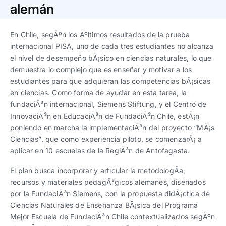
Trabaja con nosotros
Ver todas
Ver todas
alemán
progresivos de gestión
En Chile, segÃºn los Ãºltimos resultados de la prueba
Ver todo
Ver todos
Español
Español
English
English
internacional PISA, uno de cada tres estudiantes no alcanza
|
|
el nivel de desempeño bÃ¡sico en ciencias naturales, lo que
demuestra lo complejo que es enseñar y motivar a los
Español
Español
English
English
|
|
estudiantes para que adquieran las competencias bÃ¡sicas
en ciencias. Como forma de ayudar en esta tarea, la
fundaciÃ³n internacional, Siemens Stiftung, y el Centro de
Español
Español
English
English
|
|
InnovaciÃ³n en EducaciÃ³n de FundaciÃ³n Chile, estÃ¡n
poniendo en marcha la implementaciÃ³n del proyecto “MÃ¡s
Ciencias”, que como experiencia piloto, se comenzarÃ¡ a
aplicar en 10 escuelas de la RegiÃ³n de Antofagasta.
El plan busca incorporar y articular la metodologÃ­a,
recursos y materiales pedagÃ³gicos alemanes, diseñados
por la FundaciÃ³n Siemens, con la propuesta didÃ¡ctica de
Ciencias Naturales de Enseñanza BÃ¡sica del Programa
Mejor Escuela de FundaciÃ³n Chile contextualizados segÃºn