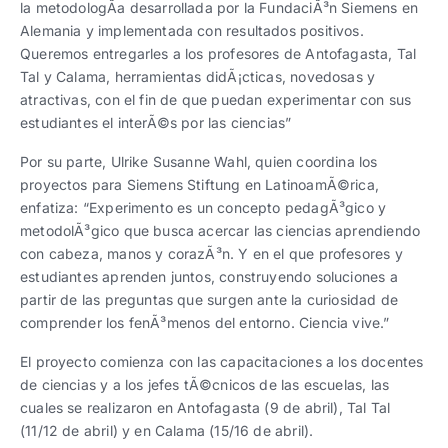
la metodologÃ­a desarrollada por la FundaciÃ³n Siemens en
Alemania y implementada con resultados positivos.
Queremos entregarles a los profesores de Antofagasta, Tal
Tal y Calama, herramientas didÃ¡cticas, novedosas y
atractivas, con el fin de que puedan experimentar con sus
estudiantes el interÃ©s por las ciencias”
Por su parte, Ulrike Susanne Wahl, quien coordina los
proyectos para Siemens Stiftung en LatinoamÃ©rica,
enfatiza: “Experimento es un concepto pedagÃ³gico y
metodolÃ³gico que busca acercar las ciencias aprendiendo
con cabeza, manos y corazÃ³n. Y en el que profesores y
estudiantes aprenden juntos, construyendo soluciones a
partir de las preguntas que surgen ante la curiosidad de
comprender los fenÃ³menos del entorno. Ciencia vive.”
El proyecto comienza con las capacitaciones a los docentes
de ciencias y a los jefes tÃ©cnicos de las escuelas, las
cuales se realizaron en Antofagasta (9 de abril), Tal Tal
(11/12 de abril) y en Calama (15/16 de abril).