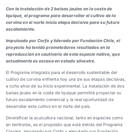
Trabaja con nosotros
Ver todas
Ver todas
progresivos de gestión
Con la instalación de 2 balsas jaulas en la costa de
Iquique, el programa para desarrollar el cultivo de la
Ver todo
Ver todos
corvina en el norte inicia etapa decisiva para su futuro
Español
Español
English
English
|
|
escalamiento.
Impulsado por Corfo y liderado por Fundación Chile, el
Español
Español
English
English
|
|
proyecto ha tenido prometedores resultados en la
reproducción en cautiverio de esta especie nativa, que
actualmente es escasa en estado silvestre.
Español
Español
English
English
|
|
El Programa integrado para el desarrollo sustentable del
cultivo de corvina enfrenta hoy una de sus etapas decisivas,
a ocho años de su inicio experimental. La instalación de dos
balsas jaulas en la costa de Iquique permitirá proyectar su
futuro escalamiento comercial y la real oportunidad de
desarrollar este cultivo en el norte del país.
Diversificar la acuicultura nacional, tanto en especies como
en territorios, es el propósito que está detrás del Programa
Corvina, impulsado por Corfo y ejecutado por Fundación