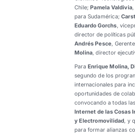
Chile;
Pamela Valdivia
,
para Sudamérica;
Cars
Eduardo Gorchs
, vicep
director de políticas pú
Andrés Pesce
, Gerent
Molina
, director ejecu
Para
Enrique Molina, D
segundo de los progra
internacionales para i
oportunidades de colab
convocando a todas las
Internet de las Cosas
y Electromovilidad
, y 
para formar alianzas con