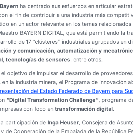
 Bayern
ha centrado sus esfuerzos en articular estra
con el fin de contribuir a una industria más competi
tido en un actor relevante en los temas relacionados
 Maestro BAYERN DIGITAL, que está permitiendo la tran
arrollo de 17 “clústeres” industriales agrupados en d
ación y comunicación, automatización y mecatrónic
l, tecnologías de sensores
, entre otros.
 el objetivo de impulsar el desarrollo de proveedore
s en la industria minera, el Programa de innovación ab
resentación del Estado Federado de Bayern para Su
ron
“Digital Transformation Challenge”
, programa d
o empresas con foco en
transformación digital
.
la participación de
Inga Heuser
, Consejera de Asun
s y de Cooperación de la Embajada de la República F