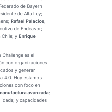
o Federado de Bayern
esidente de Alta Ley;
emens;
Rafael Palacios
,
jecutivo de Endeavor;
 Chile; y
Enrique
n Challenge es el
ón con organizaciones
rcados y generar
ria 4.0. Hoy estamos
uciones con foco en
 manufactura avanzada;
alidada; y capacidades