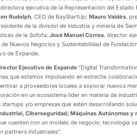
 directora ejecutiva de la Representación del Estad
ten Rudolph
, CEO de BayStartUp;
Mauro Valdés
, pr
residente de la división de industria y minería de Si
blicas de la Sofofa;
José Manuel Correa
, director e
e de Nuevos Negocios y Sustentabilidad de Fundación
tivo de Expande.
irector Ejecutivo de Expande
“Digital Transformatio
mas que estamos impulsando en estrecha colaboraci
ncentivar a proveedores locales a explorar nuevos me
oración en un ecosistema líder en materia de indust
 startups y/o empresas que estén desarrollando sol
 Industrial, Ciberseguridad; Máquinas Autónomas y
que cuenten con un modelo de negocio; tecnología v
 partners industriales”.