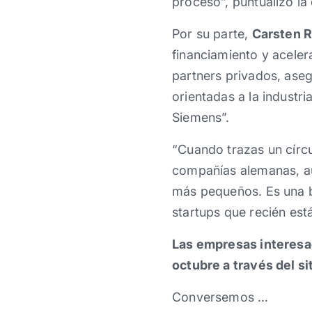
proceso”, puntualizó la 
Por su parte,
Carsten 
financiamiento y acele
partners privados, aseg
orientadas a la indust
Siemens”.
“Cuando trazas un círcu
compañías alemanas, au
más pequeños. Es una b
startups que recién es
Las empresas interesad
octubre a través del s
Conversemos …