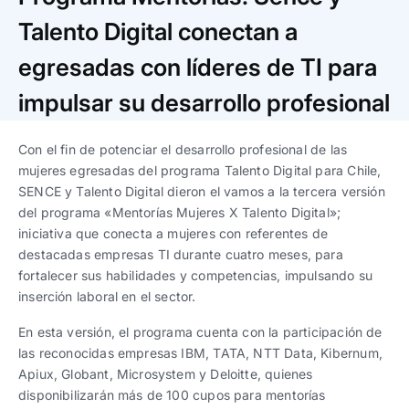
Trabaja con nosotros
Ver todas
Ver todas
progresivos de gestión
Talento Digital conectan a
egresadas con líderes de TI para
Ver todo
Ver todos
Español
Español
English
English
|
|
impulsar su desarrollo profesional
Español
Español
English
English
|
|
Con el fin de potenciar el desarrollo profesional de las
mujeres egresadas del programa Talento Digital para Chile,
SENCE y Talento Digital dieron el vamos a la tercera versión
Español
Español
English
English
|
|
del programa «Mentorías Mujeres X Talento Digital»;
iniciativa que conecta a mujeres con referentes de
destacadas empresas TI durante cuatro meses, para
fortalecer sus habilidades y competencias, impulsando su
inserción laboral en el sector.
En esta versión, el programa cuenta con la participación de
las reconocidas empresas IBM, TATA, NTT Data, Kibernum,
Apiux, Globant, Microsystem y Deloitte, quienes
disponibilizarán más de 100 cupos para mentorías