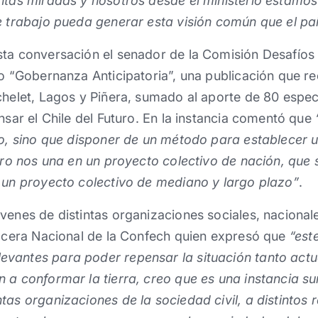
intas miradas y nosotros desde el ministerio estam
e trabajo pueda generar esta visión común que el paí
ta conversación el senador de la Comisión Desafíos 
ro “Gobernanza Anticipatoria”, una publicación que rec
chelet, Lagos y Piñera, sumado al aporte de 80 espec
ensar el Chile del Futuro. En la instancia comentó que
ro, sino que disponer de un método para establecer 
turo nos una en un proyecto colectivo de nación, qu
a un proyecto colectivo de mediano y largo plazo”
.
venes de distintas organizaciones sociales, nacionale
Vocera Nacional de la Confech quien expresó que
“est
vantes para poder repensar la situación tanto actua
 a conformar la tierra, creo que es una instancia s
tas organizaciones de la sociedad civil, a distintos