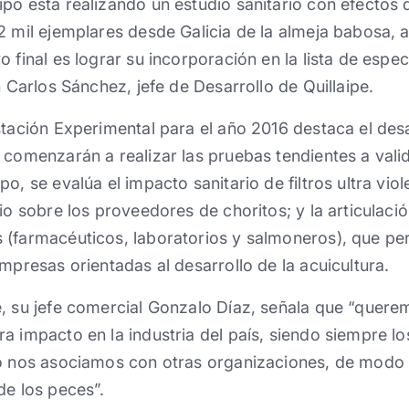
po está realizando un estudio sanitario con efectos
2 mil ejemplares desde Galicia de la almeja babosa,
 final es lograr su incorporación en la lista de espe
n Carlos Sánchez, jefe de Desarrollo de Quillaipe.
stación Experimental para el año 2016 destaca el desa
 comenzarán a realizar las pruebas tendientes a vali
o, se evalúa el impacto sanitario de filtros ultra viol
dio sobre los proveedores de choritos; y la articulac
(farmacéuticos, laboratorios y salmoneros), que per
mpresas orientadas al desarrollo de la acuicultura.
, su jefe comercial Gonzalo Díaz, señala que “querem
a impacto en la industria del país, siendo siempre l
lo nos asociamos con otras organizaciones, de modo
de los peces”.