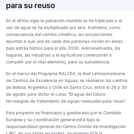
Trabaja con nosotros
Ver todas
Ver todas
para su reuso
progresivos de gestión
En el último siglo la población mundial se ha triplicado y el
Ver todo
Ver todos
Español
Español
English
English
uso de agua se ha multiplicado por seis. Asimismo, como
|
|
consecuencia del cambio climático, las proyecciones
apuntan a que una de cada dos personas vivirán en áreas
Español
Español
English
English
|
|
bajo estrés hídrico para el año 2030. Adicionalmente, los
hogares, las industrias y la agricultura comenzarán a
competir por el vital elemento, para su subsistencia.
Español
Español
English
English
|
|
En el marco del Programa RALCEA, la Red Latinoamericana
de Centros de Excelencia en Aguas, se reunieron los centros
de Bolivia, Argentina y Chile en Santa Cruz, entre el 26 y 30
de agosto para dictar el curso “El agua del futuro:
tecnologías de tratamiento de aguas residuales para reuso”.
Este proyecto es financiado y gestionado por la Comisión
Europea y su coordinación general está bajo la
responsabilidad general del Centro Común de Investigación
(JRC, en sus siglas en inglés), asumiendo FCh la