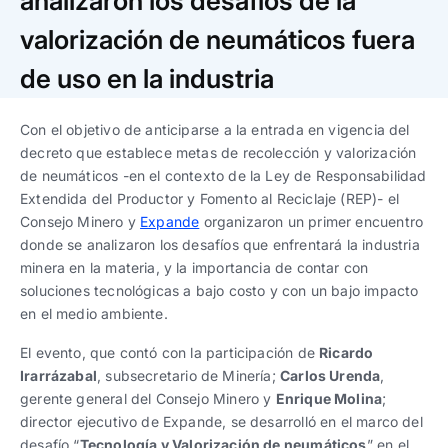
analizaron los desafíos de la
Trabaja con nosotros
Ver todas
Ver todas
progresivos de gestión
valorización de neumáticos fuera
Ver todo
Ver todos
de uso en la industria
Español
Español
English
English
|
|
Con el objetivo de anticiparse a la entrada en vigencia del
decreto que establece metas de recolección y valorización
Español
Español
English
English
|
|
de neumáticos -en el contexto de la Ley de Responsabilidad
Extendida del Productor y Fomento al Reciclaje (REP)- el
Español
Español
English
English
|
|
Consejo Minero y
Expande
organizaron un primer encuentro
donde se analizaron los desafíos que enfrentará la industria
minera en la materia, y la importancia de contar con
soluciones tecnológicas a bajo costo y con un bajo impacto
en el medio ambiente.
El evento, que contó con la participación de
Ricardo
Irarrázabal
, subsecretario de Minería;
Carlos Urenda
,
gerente general del Consejo Minero y
Enrique Molina
;
director ejecutivo de Expande, se desarrolló en el marco del
desafío “
Tecnología y Valorización de neumáticos
” en el