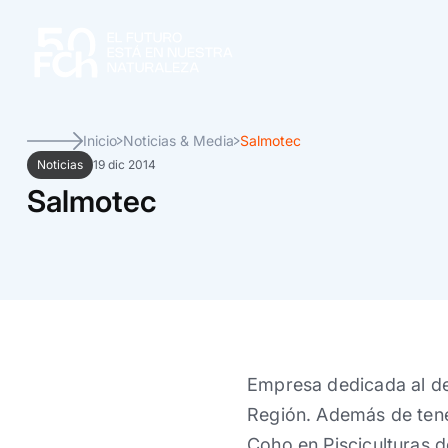
Inicio
Noticias & Media
Salmotec
Noticias
19 dic 2014
Salmotec
Empresa dedicada al des
Región. Además de tene
Coho en Pisciculturas d