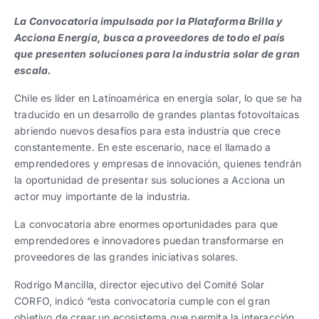
Trabaja con nosotros
Ver todas
Ver todas
progresivos de gestión
La Convocatoria impulsada por la Plataforma Brilla y
Acciona Energía, busca a proveedores de todo el país
Ver todo
Ver todos
que presenten soluciones para la industria solar de gran
Español
Español
English
English
|
|
escala.
Chile es líder en Latinoamérica en energía solar, lo que se ha
Español
Español
English
English
|
|
traducido en un desarrollo de grandes plantas fotovoltaicas
abriendo nuevos desafíos para esta industria que crece
constantemente. En este escenario, nace el llamado a
Español
Español
English
English
|
|
emprendedores y empresas de innovación, quienes tendrán
la oportunidad de presentar sus soluciones a Acciona un
actor muy importante de la industria.
La convocatoria abre enormes oportunidades para que
emprendedores e innovadores puedan transformarse en
proveedores de las grandes iniciativas solares.
Rodrigo Mancilla, director ejecutivo del Comité Solar
CORFO, indicó “esta convocatoria cumple con el gran
objetivo de crear un ecosistema que permita la interacción