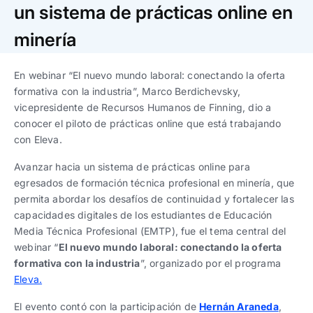
Trabaja con nosotros
Ver todas
Ver todas
un sistema de prácticas online en
progresivos de gestión
minería
Ver todo
Ver todos
Español
Español
English
English
|
|
En webinar “El nuevo mundo laboral: conectando la oferta
formativa con la industria”, Marco Berdichevsky,
vicepresidente de Recursos Humanos de Finning, dio a
Español
Español
English
English
|
|
conocer el piloto de prácticas online que está trabajando
con Eleva.
Español
Español
English
English
|
|
Avanzar hacia un sistema de prácticas online para
egresados de formación técnica profesional en minería, que
permita abordar los desafíos de continuidad y fortalecer las
capacidades digitales de los estudiantes de Educación
Media Técnica Profesional (EMTP), fue el tema central del
webinar “
El nuevo mundo laboral: conectando la oferta
formativa con la industria
”, organizado por el programa
Eleva.
El evento contó con la participación de
Hernán Araneda
,