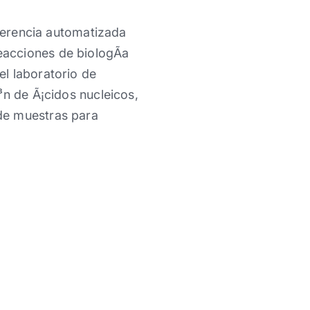
sferencia automatizada
eacciones de biologÃ­a
l laboratorio de
³n de Ã¡cidos nucleicos,
de muestras para