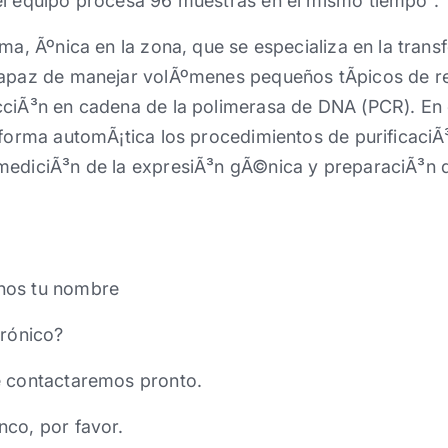
el equipo procesa 96 muestras en el mismo tiempo”.
rma, Ãºnica en la zona, que se especializa en la tran
 capaz de manejar volÃºmenes pequeños tÃ­picos de r
cciÃ³n en cadena de la polimerasa de DNA (PCR). En e
 forma automÃ¡tica los procedimientos de purificaciÃ
mediciÃ³n de la expresiÃ³n gÃ©nica y preparaciÃ³n 
nos tu nombre
trónico?
e contactaremos pronto.
nco, por favor.