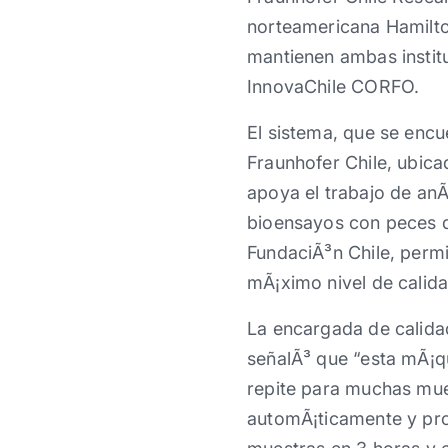
norteamericana Hamilto
mantienen ambas instit
InnovaChile CORFO.
El sistema, que se encu
Fraunhofer Chile, ubica
apoya el trabajo de anÃ
bioensayos con peces q
FundaciÃ³n Chile, perm
mÃ¡ximo nivel de calida
La encargada de calida
señalÃ³ que “esta mÃ¡
repite para muchas mues
automÃ¡ticamente y pr