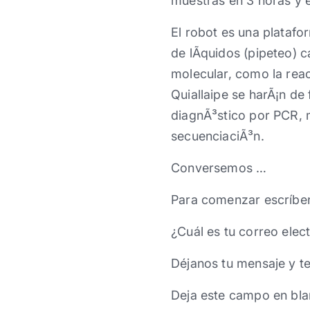
muestras en 3 horas y 
El robot es una platafo
de lÃ­quidos (pipeteo)
molecular, como la rea
Quiallaipe se harÃ¡n de
diagnÃ³stico por PCR, 
secuenciaciÃ³n.
Conversemos …
Para comenzar escríbe
¿Cuál es tu correo elec
Déjanos tu mensaje y t
Deja este campo en bla