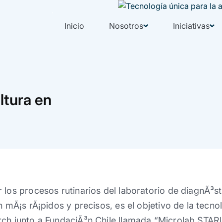
Inicio
Nosotros
Iniciativas
ltura en
 los procesos rutinarios del laboratorio de diagnÃ³sti
n mÃ¡s rÃ¡pidos y precisos, es el objetivo de la tecno
rch junto a FundaciÃ³n Chile llamada “Microlab STARl