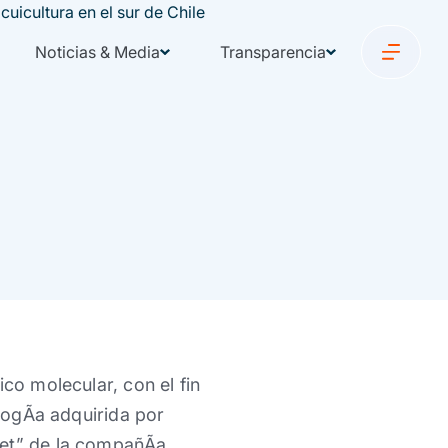
Noticias & Media
Transparencia
co molecular, con el fin
logÃ­a adquirida por
et” de la compañÃ­a