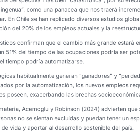
na perspectiva más bien “catastrófica”, por su efect
“ingenua”, como una panacea que nos traerá increme
ar. En Chile se han replicado diversos estudios globa
ción del 20% de los empleos actuales y la reestruct
sticos confirman que el cambio más grande estará e
un 51% del tiempo de las ocupaciones podría ser pot
el tiempo podría automatizarse.
lógicas habitualmente generan “ganadores” y “perded
ados por la automatización, los nuevos empleos req
res poseen, exacerbando las brechas socioeconómic
a materia, Acemoglu y Robinson (2024) advierten que s
sonas no se sient​an​​ excluidas y puedan tener un es
e vida y aportar al desarrollo sostenible del país. ​ ​