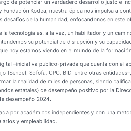
 de potenciar un verdadero desarrollo ​justo e ​incl
y Fundación Kodea, nuestra épica nos impulsa a cont
s desafíos de la humanidad, enfocándonos en este ob
a tecnología es, a la vez, un habilitador y un camino
 entendemos su potencial de disrupción y su capacida
que hoy estamos viendo en el mundo de la formación 
gital –iniciativa público-privada que cuenta con el a
jo (Sence),​ ​Sofofa, CPC, BID, entre otras entidades
ormar ​la ​realidad de miles de personas, siendo cali
ondos estatales) de desempeño positivo por la Direc
 de desempeño 2024. ​​
izada por académicos independientes y con una metod
larios y empleabilidad.