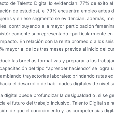
cto de Talento Digital lo evidencian: 77% de éxito a
ación de estudios), el 79% encuentra empleo antes 
jeres​ y en ese segmento se evidencia​​n,​ además, mej
les, contribuyendo a la mayor participación femenina 
 históricamente subrepresentado –particularmente en
impacto. En relación con la renta promedio a los sei
 mayor al de los tres meses previos al inicio del cu
educir las brechas formativas y preparar a los traba
a capacitación del tipo “aprender haciendo” se logra 
o cambiando​ trayectorias laborales; brindando rutas ed
acia el desarrollo de habilidades digitales de nivel sup
 era digital puede profundizar la desigualdad o, si se
a el futuro del trabajo inclusivo. Talento Digital se 
ción de que el conocimiento y las competencias digit