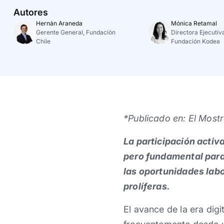
Autores
Hernán Araneda
Mónica Retamal
Gerente General, Fundación
Directora Ejecutiv
Chile
Fundación Kodea
*Publicado en: El Most
La participación activa
pero fundamental para 
las oportunidades labo
prolíferas.
El avance de la era digit