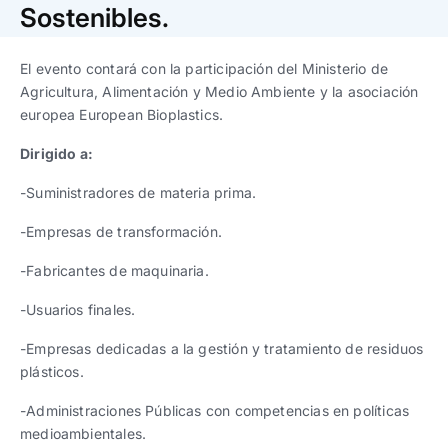
Trabaja con nosotros
Ver todas
Ver todas
Sostenibles.
progresivos de gestión
El evento contará con la participación del Ministerio de
Ver todo
Ver todos
Español
Español
English
English
Agricultura, Alimentación y Medio Ambiente y la asociación
|
|
europea European Bioplastics.
Dirigido a:
Español
Español
English
English
|
|
-Suministradores de materia prima.
Español
Español
English
English
|
|
-Empresas de transformación.
-Fabricantes de maquinaria.
-Usuarios finales.
-Empresas dedicadas a la gestión y tratamiento de residuos
plásticos.
-Administraciones Públicas con competencias en políticas
medioambientales.