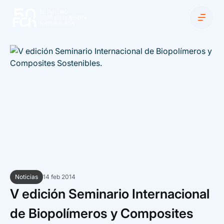
VOLVER
VOLVER
VOLVER
VOLVER
VOLVER
VOLVER
NOSOTROS
INICIATIVAS
NOTICIAS & MEDIA
TRANSPARENCIA
EVENTOS Y CONVOCATORIAS
EXPLORA
Estándares de transparencia de base
Sobre FCh
Enfrentando el cambio climático
Noticias
Eventos
Compromiso sustentable
instituyente
Estándares de transparencia base de
Directorio
Desarrollo económico sostenible
Publicaciones
Convocatorias
Centro de ayuda
gestión
Noticias
14 feb 2014
Estándares de transparencia
V edición Seminario Internacional
Equipo FCh
Desarrollo humano inclusivo
Columnas de opinión
Todos
Recursos gráficos
progresivos instituyentes
de Biopolímeros y Composites
Estándares de transparencia