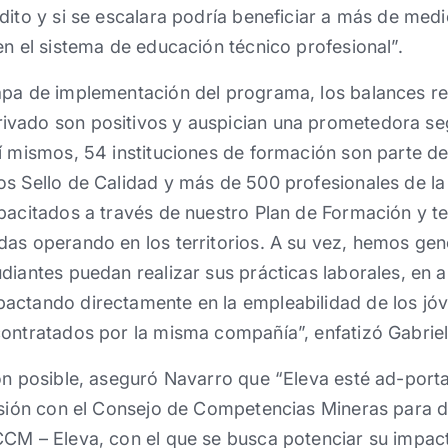
dito y si se escalara podría beneficiar a más de med
en el sistema de educación técnico profesional”.
apa de implementación del programa, los balances re
vado son positivos y auspician una prometedora se
sí mismos, 54 instituciones de formación son parte d
os Sello de Calidad y más de 500 profesionales de la
apacitados a través de nuestro Plan de Formación y 
das operando en los territorios. A su vez, hemos g
diantes puedan realizar sus prácticas laborales, en a
actando directamente en la empleabilidad de los jó
contratados por la misma compañía”, enfatizó Gabrie
on posible, aseguró Navarro que “Eleva esté ad-porta
usión con el Consejo de Competencias Mineras para d
CM – Eleva, con el que se busca potenciar su impact