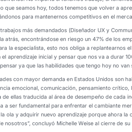
lo que seamos hoy, todos tenemos que volver a apre
zándonos para mantenernos competitivos en el merca
los trabajos más demandados (Diseñador UX y Commu
da atrás, encontrándose en riesgo un 47% de los em
ra la especialista, esto nos obliga a replantearnos el
el aprendizaje inicial y pensar que nos va a durar 1
pensar ya que las habilidades que tengo hoy no van s
idades con mayor demanda en Estados Unidos son hab
gencia emocional, comunicación, pensamiento crítico, 
de ellas traducida al área de desempeño de cada ind
asa a ser fundamental para enfrentar el cambiante me
 la ola y adquirir nuevo aprendizaje porque ahora la 
nosotros”, concluyó Michelle Weise al cierre de su 