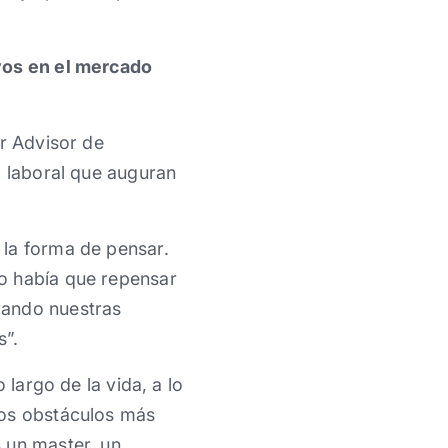
ivos en el mercado
or Advisor de
o laboral que auguran
 la forma de pensar.
o había que repensar
vando nuestras
s”.
 largo de la vida, a lo
los obstáculos más
 un master, un