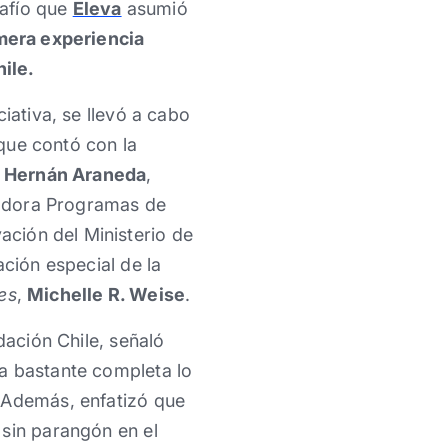
safío que
Eleva
asumió
imera experiencia
ile.
iativa, se llevó a cabo
 que contó con la
;
Hernán Araneda
,
adora Programas de
ación del Ministerio de
ación especial de la
es
,
Michelle R. Weise
.
ación Chile, señaló
a bastante completa lo
. Además, enfatizó que
 sin parangón en el