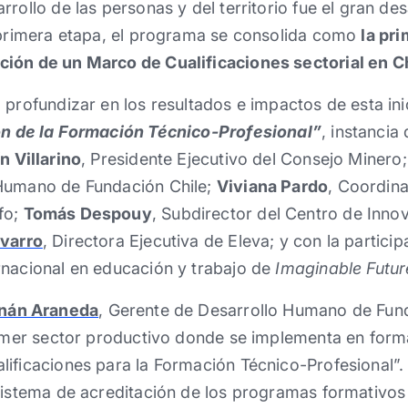
rrollo de las personas y del territorio fue el gran de
u primera etapa, el programa se consolida como
la pr
ión de un Marco de Cualificaciones sectorial en Ch
 profundizar en los resultados e impactos de esta inic
ón de la Formación Técnico-Profesional”
, instancia
n Villarino
, Presidente Ejecutivo del Consejo Minero
 Humano de Fundación Chile;
Viviana Pardo
, Coordin
fo;
Tomás Despouy
, Subdirector del Centro de Innov
avarro
, Directora Ejecutiva de Eleva; y con la particip
rnacional en educación y trabajo de
Imaginable Futur
nán Araneda
, Gerente de Desarrollo Humano de Fund
primer sector productivo donde se implementa en form
lificaciones para la Formación Técnico-Profesional”
sistema de acreditación de los programas formativos