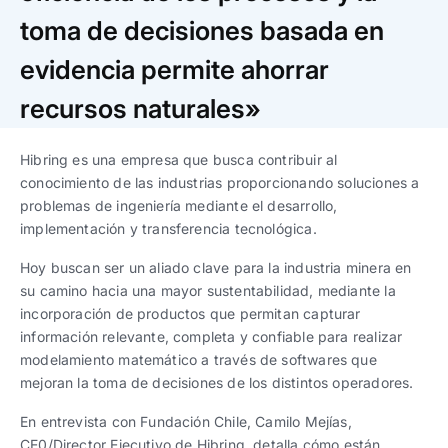
Trabaja con nosotros
Ver todas
Ver todas
progresivos de gestión
toma de decisiones basada en
evidencia permite ahorrar
Ver todo
Ver todos
Español
Español
English
English
|
|
recursos naturales»
Español
Español
English
English
|
|
Hibring es una empresa que busca contribuir al
conocimiento de las industrias proporcionando soluciones a
problemas de ingeniería mediante el desarrollo,
Español
Español
English
English
|
|
implementación y transferencia tecnológica.
Hoy buscan ser un aliado clave para la industria minera en
su camino hacia una mayor sustentabilidad, mediante la
incorporación de productos que permitan capturar
información relevante, completa y confiable para realizar
modelamiento matemático a través de softwares que
mejoran la toma de decisiones de los distintos operadores.
En entrevista con Fundación Chile, Camilo Mejías,
CE0/Director Ejecutivo de Hibring, detalla cómo están