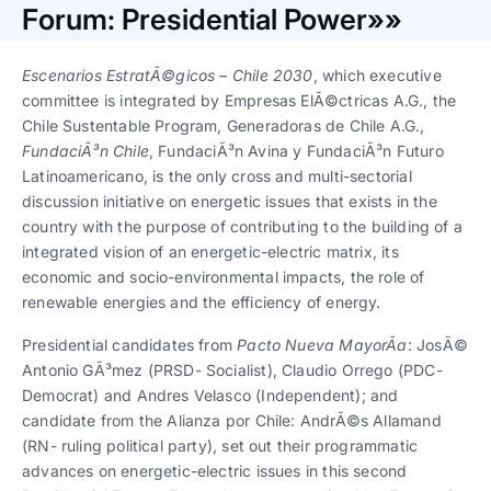
Trabaja con nosotros
Ver todas
Ver todas
Forum: Presidential Power»»
progresivos de gestión
Escenarios EstratÃ©gicos – Chile 2030
, which executive
Ver todo
Ver todos
Español
Español
English
English
committee is integrated by Empresas ElÃ©ctricas A.G., the
|
|
Chile Sustentable Program, Generadoras de Chile A.G.,
FundaciÃ³n Chile
, FundaciÃ³n Avina y FundaciÃ³n Futuro
Español
Español
English
English
|
|
Latinoamericano, is the only cross and multi-sectorial
discussion initiative on energetic issues that exists in the
country with the purpose of contributing to the building of a
Español
Español
English
English
|
|
integrated vision of an energetic-electric matrix, its
economic and socio-environmental impacts, the role of
renewable energies and the efficiency of energy.
Presidential candidates from
Pacto Nueva MayorÃ­a
: JosÃ©
Antonio GÃ³mez (PRSD- Socialist), Claudio Orrego (PDC-
Democrat) and Andres Velasco (Independent); and
candidate from the Alianza por Chile: AndrÃ©s Allamand
(RN- ruling political party), set out their programmatic
advances on energetic-electric issues in this second