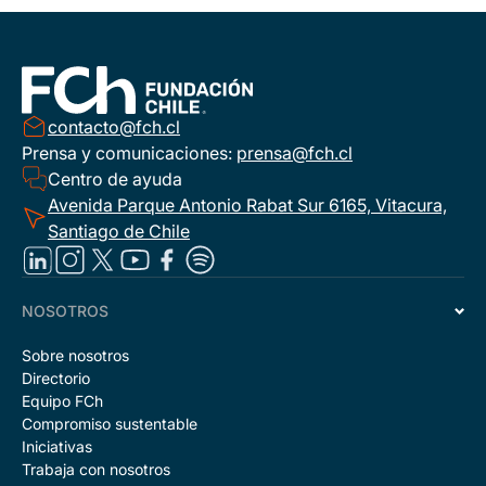
contacto@fch.cl
Prensa y comunicaciones:
prensa@fch.cl
Centro de ayuda
Avenida Parque Antonio Rabat Sur 6165, Vitacura,
Santiago de Chile
NOSOTROS
Sobre nosotros
Directorio
Equipo FCh
Compromiso sustentable
Iniciativas
Trabaja con nosotros