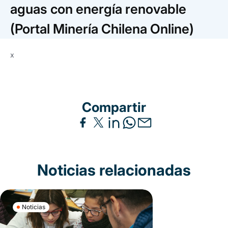
Trabaja con nosotros
Ver todas
Ver todas
aguas con energía renovable
progresivos de gestión
(Portal Minería Chilena Online)
Ver todo
Ver todos
Español
Español
English
English
|
|
x
Español
Español
English
English
|
|
Compartir
Español
Español
English
English
|
|
Noticias relacionadas
Noticias