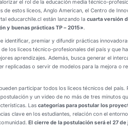
rizar el rol de la educación media técnico-profesio
s de estos liceos, Anglo American, el Centro de Inn
rtal educarchile.cl están lanzando la
cuarta versión 
ón y buenas prácticas TP – 2015»
.
e identificar, premiar y difundir prácticas innovadora
e los liceos técnico-profesionales del país y que h
ejores aprendizajes. Además, busca generar el inter
er replicadas o servir de modelos para la mejora o 
ueden participar todos los liceos técnicos del país.
 postulación y un video de no más de tres minutos q
cterísticas. Las
categorías para postular los proyec
ias clave en los estudiantes, relación con el entorn
a comunidad.
El cierre de la postulación será el 27 de 