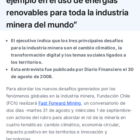
ejemplo en el uso de energías
Trabaja con nosotros
Ver todas
Ver todas
progresivos de gestión
renovables para toda la industria
Ver todo
Ver todos
minera del mundo”
Español
Español
English
English
|
|
El ejecutivo indica que los tres principales desafíos
para la industria minera son el cambio climático, la
Español
Español
English
English
|
|
transformación digital y los temas sociales ligados a
los territorios.
Español
Español
English
English
|
|
Esta entrevista fue publicada por Diario Financiero el 30
de agosto de 2008.
Para abordar los nuevos desafíos generados por los
fenómenos globales en la industria minera, Fundación Chile
(FCh) realizará
Fast Forward Mining
, un conversatorio de
dos días -martes 31 de agosto y miércoles 1 de septiembre-
con actores del rubro para abordar el rol de la minería en
cuatro temáticas: cambio climático, economía circular,
impacto positivo en los territorios e innovación y
tecnologías.