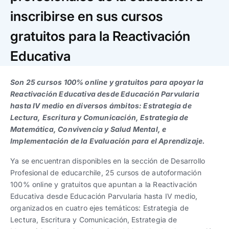
Trabaja con nosotros
Ver todas
Ver todas
progresivos de gestión
inscribirse en sus cursos
gratuitos para la Reactivación
Ver todo
Ver todos
Español
Español
English
English
|
|
Educativa
Español
Español
English
English
|
|
Son 25 cursos 100% online y gratuitos para apoyar la
Reactivación Educativa desde Educación Parvularia
hasta IV medio en diversos ámbitos: Estrategia de
Español
Español
English
English
|
|
Lectura, Escritura y Comunicación, Estrategia de
Matemática, Convivencia y Salud Mental, e
Implementación de la Evaluación para el Aprendizaje.
Ya se encuentran disponibles en la sección de Desarrollo
Profesional de educarchile, 25 cursos de autoformación
100% online y gratuitos que apuntan a la Reactivación
Educativa desde Educación Parvularia hasta IV medio,
organizados en cuatro ejes temáticos: Estrategia de
Lectura, Escritura y Comunicación, Estrategia de