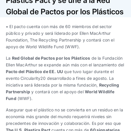
Plastics Pact y se une a la Red
Trabaja con nosotros
Ver todas
Ver todas
progresivos de gestión
Global de Pactos por los Plásticos
Ver todo
Ver todos
Español
Español
English
English
• El pacto cuenta con más de 60 miembros del sector
|
|
público y privado y será liderado por Ellen MacArthur
Foundation, The Recycling Partnership y contará con el
Español
Español
English
English
|
|
apoyo de World Wildlife Fund (WWF).
La
Red Global de Pactos por los Plásticos
de la Fundación
Español
Español
English
English
|
|
Ellen MacArthur se expande aún más con el lanzamiento del
Pacto del Plástico de EE. UU
que tuvo lugar durante el
evento Circularity20 desarrollado a fines de agosto. La
iniciativa será liderada por la misma fundación,
Recycling
Partnership
y contará con el apoyo del
World Wildlife
Fund
(WWF).
Asegurar que el plástico no se convierta en un residuo en la
economía más grande del mundo requerirá niveles sin
precedentes de innovación y colaboración. Es por eso que
The U.S. Plastics Pact
cuenta con más de
60 signatarios