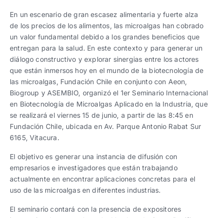
Trabaja con nosotros
Ver todas
Ver todas
progresivos de gestión
En un escenario de gran escasez alimentaria y fuerte alza
de los precios de los alimentos, las microalgas han cobrado
Ver todo
Ver todos
un valor fundamental debido a los grandes beneficios que
Español
Español
English
English
|
|
entregan para la salud. En este contexto y para generar un
diálogo constructivo y explorar sinergias entre los actores
que están inmersos hoy en el mundo de la biotecnología de
Español
Español
English
English
|
|
las microalgas, Fundación Chile en conjunto con Aeon,
Biogroup y ASEMBIO, organizó el 1er Seminario Internacional
en Biotecnología de Microalgas Aplicado en la Industria, que
Español
Español
English
English
|
|
se realizará el viernes 15 de junio, a partir de las 8:45 en
Fundación Chile, ubicada en Av. Parque Antonio Rabat Sur
6165, Vitacura.
El objetivo es generar una instancia de difusión con
empresarios e investigadores que están trabajando
actualmente en encontrar aplicaciones concretas para el
uso de las microalgas en diferentes industrias.
El seminario contará con la presencia de expositores