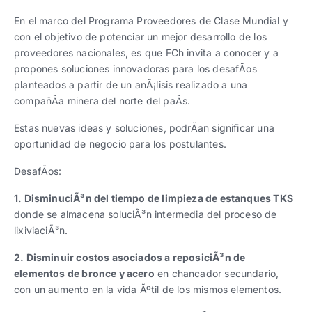
Trabaja con nosotros
Ver todas
Ver todas
progresivos de gestión
En el marco del Programa Proveedores de Clase Mundial y
con el objetivo de potenciar un mejor desarrollo de los
Ver todo
Ver todos
proveedores nacionales, es que FCh invita a conocer y a
Español
Español
English
English
|
|
propones soluciones innovadoras para los desafÃ­os
planteados a partir de un anÃ¡lisis realizado a una
compañÃ­a minera del norte del paÃ­s.
Español
Español
English
English
|
|
Estas nuevas ideas y soluciones, podrÃ­an significar una
oportunidad de negocio para los postulantes.
Español
Español
English
English
|
|
DesafÃ­os:
1. DisminuciÃ³n del tiempo de limpieza de estanques TKS
donde se almacena soluciÃ³n intermedia del proceso de
lixiviaciÃ³n.
2. Disminuir costos asociados a reposiciÃ³n de
elementos de bronce y acero
en chancador secundario,
con un aumento en la vida Ãºtil de los mismos elementos.