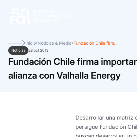
Inicio
Noticias & Media
Fundación Chile firm...
Noticias
28 oct 2013
Fundación Chile firma importa
alianza con Valhalla Energy
Desarrollar una matriz 
persigue Fundación Chil
buscan desarrollar un p