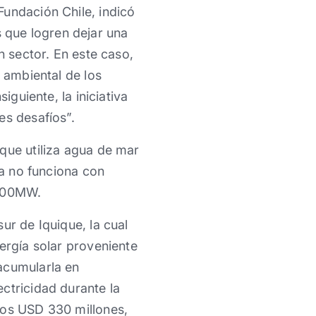
Fundación Chile, indicó
 que logren dejar una
n sector. En este caso,
y ambiental de los
iguiente, la iniciativa
es desafíos”.
que utiliza agua de mar
ta no funciona con
 300MW.
ur de Iquique, la cual
ergía solar proveniente
acumularla en
ctricidad durante la
los USD 330 millones,