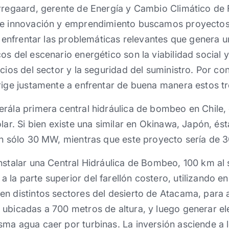
rregaard, gerente de Energía y Cambio Climático de 
de innovación y emprendimiento buscamos proyectos
ra enfrentar las problemáticas relevantes que genera u
os del escenario energético son la viabilidad social 
cios del sector y la seguridad del suministro. Por cons
rige justamente a enfrentar de buena manera estos tr
rála primera central hidráulica de bombeo en Chile, 
olar. Si bien existe una similar en Okinawa, Japón, és
tan sólo 30 MW, mientras que este proyecto sería de
nstalar una Central Hidráulica de Bombeo, 100 km al s
la parte superior del farellón costero, utilizando en
en distintos sectores del desierto de Atacama, para 
ubicadas a 700 metros de altura, y luego generar ele
ma agua caer por turbinas. La inversión asciende a 