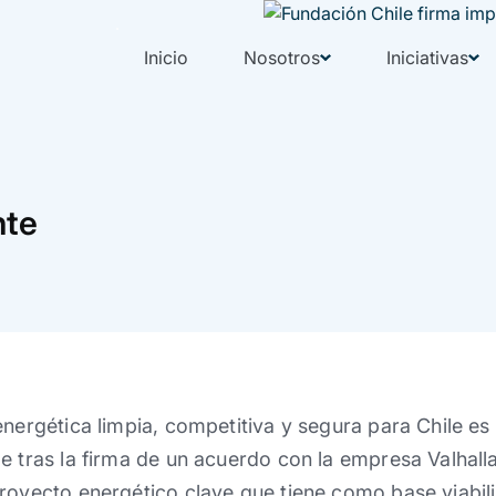
Inicio
Nosotros
Iniciativas
nte
energética limpia, competitiva y segura para Chile es 
e tras la firma de un acuerdo con la empresa Valhall
royecto energético clave que tiene como base viabil