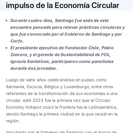
Trabaja con nosotros
Ver todas
Ver todas
impulso de la Economía Circular
progresivos de gestión
Durante cuatro días, Santiago fue sede de este
Ver todo
Ver todos
Español
Español
English
English
encuentro pensado para relevar prácticas circulares y
|
|
que fue convocado por el Gobierno de Santiago y por
Corfo.
Español
Español
English
English
|
|
El presidente ejecutivo de Fundación Chile, Pablo
Zamora, y el gerente de Sustentabilidad de FCh,
Ignacio Santelices, participaron como panelistas
Español
Español
English
English
|
|
durante dos jornadas.
Luego de siete años celebrándose en países como
Alemania, Escocia, Bélgica y Luxemburgo, entre otros
referentes de la transformación de sus economías a una
circular, este 2023 fue la primera vez que el Circular
Economy Hotspot cruzó la frontera hacia Latinoamérica,
siendo Santiago la primera ciudad en la que recaló en la
región.
Impulsado por el Gobierno de Santiago con el apoyo de