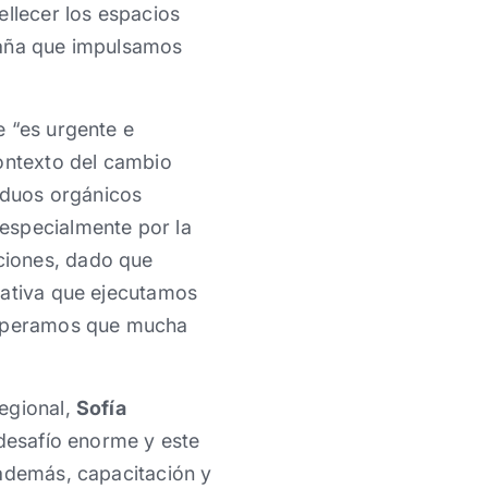
ellecer los espacios
paña que impulsamos
e “es urgente e
contexto del cambio
siduos orgánicos
especialmente por la
ciones, dado que
iativa que ejecutamos
 esperamos que mucha
egional,
Sofía
 desafío enorme y este
 además, capacitación y