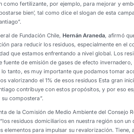
n como fertilizante, por ejemplo, para mejorar y emb
postarse bien’, tal como dice el slogan de esta cam
antiago”.
neral de Fundación Chile,
Hernán Araneda
, afirmó qu
ión para reducir los residuos, especialmente en el 
sidad que estamos enfrentando a nivel global. Los re
 fuente de emisión de gases de efecto invernadero, 
 lo tanto, es muy importante que podamos tomar ac
s valorizando el 1% de esos residuos Esta gran inic
antiago contribuye con estos propósitos, y por eso
r su compostera”.
denta de la Comisión de Medio Ambiente del Consejo R
 “los residuos domiciliarios en nuestra región son un
s elementos para impulsar su revalorización. Tiene,