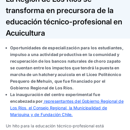
Trabaja con nosotros
Ver todas
Ver todas
progresivos de gestión
transforma en precursora de la
educación técnico-profesional en
Ver todo
Ver todos
Español
Español
English
English
|
|
Acuicultura
Español
Español
English
English
|
|
Oportunidades de especialización para los estudiantes,
impulso a una actividad productiva en la comunidad y
recuperación de los bancos naturales de choro zapato
Español
Español
English
English
|
|
se cuentan entre los impactos que tendrá la puesta en
marcha de un hatchery acuícola en el Liceo Politécnico
Pesquero de Mehuín, que fue financiado por el
Gobierno Regional de Los Ríos.
La inauguración del centro experimental fue
encabezada por
representantes del Gobierno Regional de
Los Ríos, el Consejo Regional, la Municipalidad de
Mariquina y de Fundación Chile.
Un hito para la educación técnico-profesional está