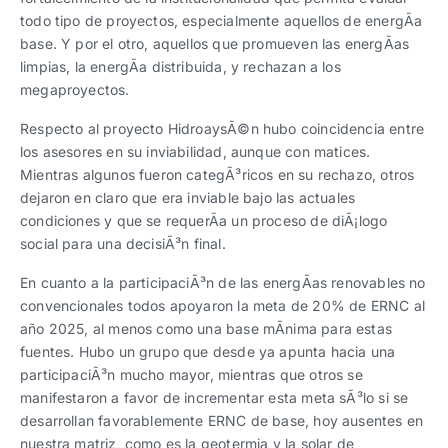
todo tipo de proyectos, especialmente aquellos de energÃ­a
base. Y por el otro, aquellos que promueven las energÃ­as
limpias, la energÃ­a distribuida, y rechazan a los
megaproyectos.
Respecto al proyecto HidroaysÃ©n hubo coincidencia entre
los asesores en su inviabilidad, aunque con matices.
Mientras algunos fueron categÃ³ricos en su rechazo, otros
dejaron en claro que era inviable bajo las actuales
condiciones y que se requerÃ­a un proceso de diÃ¡logo
social para una decisiÃ³n final.
En cuanto a la participaciÃ³n de las energÃ­as renovables no
convencionales todos apoyaron la meta de 20% de ERNC al
año 2025, al menos como una base mÃ­nima para estas
fuentes. Hubo un grupo que desde ya apunta hacia una
participaciÃ³n mucho mayor, mientras que otros se
manifestaron a favor de incrementar esta meta sÃ³lo si se
desarrollan favorablemente ERNC de base, hoy ausentes en
nuestra matriz, como es la geotermia y la solar de