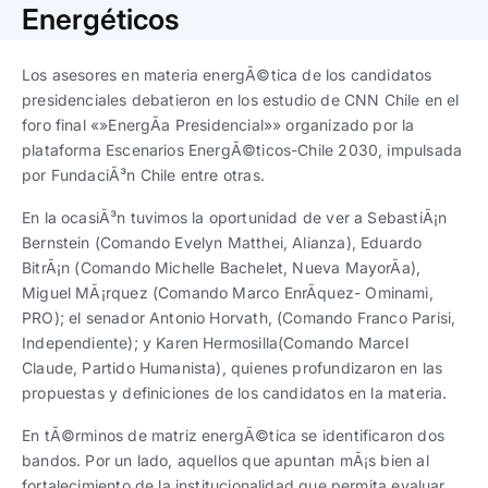
Trabaja con nosotros
Ver todas
Ver todas
Energéticos
progresivos de gestión
Los asesores en materia energÃ©tica de los candidatos
Ver todo
Ver todos
Español
Español
English
English
presidenciales debatieron en los estudio de CNN Chile en el
|
|
foro final «»EnergÃ­a Presidencial»» organizado por la
plataforma Escenarios EnergÃ©ticos-Chile 2030, impulsada
Español
Español
English
English
|
|
por FundaciÃ³n Chile entre otras.
En la ocasiÃ³n tuvimos la oportunidad de ver a SebastiÃ¡n
Español
Español
English
English
|
|
Bernstein (Comando Evelyn Matthei, Alianza), Eduardo
BitrÃ¡n (Comando Michelle Bachelet, Nueva MayorÃ­a),
Miguel MÃ¡rquez (Comando Marco EnrÃ­quez- Ominami,
PRO); el senador Antonio Horvath, (Comando Franco Parisi,
Independiente); y Karen Hermosilla(Comando Marcel
Claude, Partido Humanista), quienes profundizaron en las
propuestas y definiciones de los candidatos en la materia.
En tÃ©rminos de matriz energÃ©tica se identificaron dos
bandos. Por un lado, aquellos que apuntan mÃ¡s bien al
fortalecimiento de la institucionalidad que permita evaluar