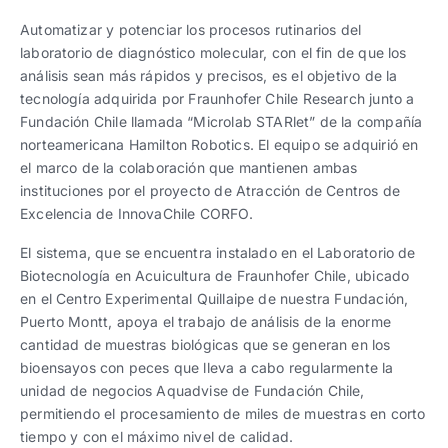
Trabaja con nosotros
Ver todas
Ver todas
progresivos de gestión
Automatizar y potenciar los procesos rutinarios del
laboratorio de diagnóstico molecular, con el fin de que los
Ver todo
Ver todos
análisis sean más rápidos y precisos, es el objetivo de la
Español
Español
English
English
|
|
tecnología adquirida por Fraunhofer Chile Research junto a
Fundación Chile llamada “Microlab STARlet” de la compañía
norteamericana Hamilton Robotics. El equipo se adquirió en
Español
Español
English
English
|
|
el marco de la colaboración que mantienen ambas
instituciones por el proyecto de Atracción de Centros de
Excelencia de InnovaChile CORFO.
Español
Español
English
English
|
|
El sistema, que se encuentra instalado en el Laboratorio de
Biotecnología en Acuicultura de Fraunhofer Chile, ubicado
en el Centro Experimental Quillaipe de nuestra Fundación,
Puerto Montt, apoya el trabajo de análisis de la enorme
cantidad de muestras biológicas que se generan en los
bioensayos con peces que lleva a cabo regularmente la
unidad de negocios Aquadvise de Fundación Chile,
permitiendo el procesamiento de miles de muestras en corto
tiempo y con el máximo nivel de calidad.