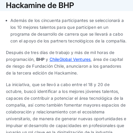
Trabaja con nosotros
Ver todas
Ver todas
Hackamine de BHP
progresivos de gestión
Además de los cincuenta participantes se seleccionará a
Ver todo
Ver todos
Español
Español
English
English
los 10 mejores talentos para que participen en un
|
|
programa de desarrollo de carrera que se llevará a cabo
con el apoyo de los partners tecnológicos de la compañía.
Español
Español
English
English
|
|
Después de tres días de trabajo y más de mil horas de
programación,
BHP
y
ChileGlobal Ventures
, área de capital
Español
Español
English
English
|
|
de riesgo de Fundación Chile, anunciaron a los ganadores
de la tercera edición de Hackamine.
La iniciativa, que se llevó a cabo entre el 18 y 20 de
octubre, buscó identificar a los mejores jóvenes talentos,
capaces de contribuir a potenciar el área tecnológica de la
compañía, así como también fomentar mayores espacios de
colaboración y relacionamiento con el ecosistema
universitario, de manera de generar nuevas oportunidades e
impulsar el desarrollo de capacidades en profesionales que
jugarán un rol clave en la digitalización de la industria