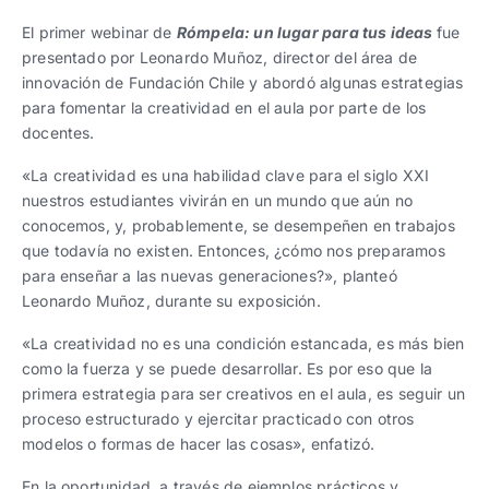
Trabaja con nosotros
Ver todas
Ver todas
progresivos de gestión
El primer webinar de
Rómpela: un lugar para tus ideas
fue
presentado por Leonardo Muñoz, director del área de
Ver todo
Ver todos
innovación de Fundación Chile y abordó algunas estrategias
Español
Español
English
English
|
|
para fomentar la creatividad en el aula por parte de los
docentes.
Español
Español
English
English
|
|
«La creatividad es una habilidad clave para el siglo XXI
nuestros estudiantes vivirán en un mundo que aún no
conocemos, y, probablemente, se desempeñen en trabajos
Español
Español
English
English
|
|
que todavía no existen. Entonces, ¿cómo nos preparamos
para enseñar a las nuevas generaciones?», planteó
Leonardo Muñoz, durante su exposición.
«La creatividad no es una condición estancada, es más bien
como la fuerza y se puede desarrollar. Es por eso que la
primera estrategia para ser creativos en el aula, es seguir un
proceso estructurado y ejercitar practicado con otros
modelos o formas de hacer las cosas», enfatizó.
En la oportunidad, a través de ejemplos prácticos y